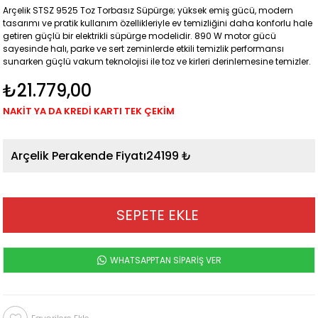
Arçelik STSZ 9525 Toz Torbasız Süpürge; yüksek emiş gücü, modern
tasarımı ve pratik kullanım özellikleriyle ev temizliğini daha konforlu hale
getiren güçlü bir elektrikli süpürge modelidir. 890 W motor gücü
sayesinde halı, parke ve sert zeminlerde etkili temizlik performansı
sunarken güçlü vakum teknolojisi ile toz ve kirleri derinlemesine temizler.
₺21.779,00
NAKİT YA DA KREDİ KARTI TEK ÇEKİM
24199 ₺
WHATSAPPTAN SİPARİŞ VER