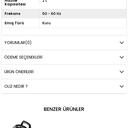
Hazne
2 L
Kapasitesi
Frekans
50 - 60 Hz
Emiş Türü
Kuru
YORUMLAR
(0)
ÖDEME SEÇENEKLERI
ÜRÜN ÖNERILERI
OLIZ NEDIR ?
BENZER ÜRÜNLER