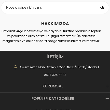
HAKKIMIZDA
Firmamız Arçelik beyaz eşya ve dayanıklı tüketim mallarının toptan
ve perakende alım satımı ile iştigal etmektedir. Üç adet fiziki
mağazamız ve online eticaret mağazamız ile hizmet vermekteyiz.
Merkez Mağaza:
Akdeniz Cad. No: 10 Fatih-İstanbul
İLETİŞİM
İletişim : 0537 306 81 68
-------------------------------
Akşemsettin Mah. Akdeniz Cad. No:10/1 Fatih/İstanbul
Karagümrük Mağaza:
0537 306 27 93
Fevzipaşa Cad. No:221 Fatih-İstanbul
İletişim : 0537 306 27 91
-------------------------------
KURUMSAL
Mall of İstanbul AVM Mağaza:
Mall of AVM Başakşehir-İstanbul
POPÜLER KATEGORİLER
İletişim : 0535 361 97 03
Misyon