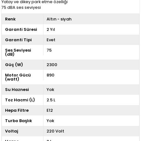
Yatay ve dikey park etme özelliği
75 dBA ses seviyesi
Renk
Altın - siyah
Garanti Süresi
2 Yıl
Garanti Tipi
Evet
Ses Seviyesi
75
(dB)
Güç (W)
2300
Motor Gücü
890
(watt)
Su Haznesi
Yok
Toz Hacmi (L)
2.5 L
Hepa Filtre
E12
Turbo Başlık
Yok
Voltaj
220 Volt