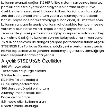
kullanım avantajı sağlar. E12 HEPA filtre sistemi sayesinde ince toz
partiküllerini filtreleyerek daha hijyenik bir ortam oluşturur ve
özellikle alerji hassasiyeti bulunan kullanıcılar için avantaj sağlar.
360 derece dönebilen hortum yapısı ve alüminyum teleskopik
borusu sayesinde hareket kolaylığı sunan cihaz, 8.5 metrelik etkin
kullanım yarıçapı ile geniş alanların rahat şekilde temizlenmesine
yardımcı olur. Parke ve halı fırçası desteği sayesinde farklı
zeminlerde yüksek performans sağlayan süpürge, yatay ve dikey
park etme özelliği ile kullanım sonrası kolay saklama imkanı sunar.
75 dBA ses seviyesi ile dengeli çalışma performansı sunan Arçelik
STSZ 9525 Toz Torbasız Süpürge; güçlü çekim performansı, geniş
hazne kapasitesi ve ergonomik tasarımıyla günlük ev temizliği için
ideal seçenekler arasında yer alır.
Arçelik STSZ 9525 Özellikleri
890 W motor gücü
Toz torbasız süpürge sistemi
2.5 litre toz haznesi
E12 HEPA filtre teknolojisi
Güçlü emiş performansı
360 derece dönebilen hortum
Alüminyum teleskopik boru
Parke ve halı fırçası
8.5 metre etkin kullanım alanı
6 metre kablo uzunluğu