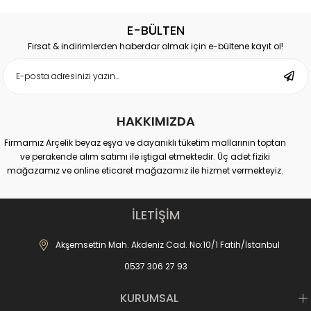
E-BÜLTEN
Fırsat & indirimlerden haberdar olmak için e-bültene kayıt ol!
HAKKIMIZDA
Firmamız Arçelik beyaz eşya ve dayanıklı tüketim mallarının toptan
ve perakende alım satımı ile iştigal etmektedir. Üç adet fiziki
mağazamız ve online eticaret mağazamız ile hizmet vermekteyiz.
Merkez Mağaza:
Akdeniz Cad. No: 10 Fatih-İstanbul
İLETİŞİM
İletişim : 0537 306 81 68
-------------------------------
Akşemsettin Mah. Akdeniz Cad. No:10/1 Fatih/İstanbul
Karagümrük Mağaza:
0537 306 27 93
Fevzipaşa Cad. No:221 Fatih-İstanbul
İletişim : 0537 306 27 91
-------------------------------
KURUMSAL
Mall of İstanbul AVM Mağaza: