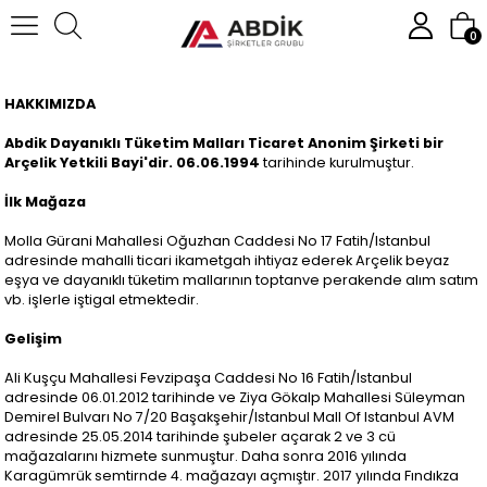
0
HAKKIMIZDA
Abdik Dayanıklı Tüketim Malları Ticaret Anonim
Şirketi bir
Arçelik Yetkili Bayi'dir. 06.06.1994
tarihinde kurulmuştur.
İlk Mağaza
Molla Gürani Mahallesi Oğuzhan Caddesi No 17 Fatih/Istanbul
adresinde mahalli ticari ikametgah ihtiyaz ederek Arçelik beyaz
eşya ve dayanıklı tüketim mallarının toptanve perakende alım satım
vb. işlerle iştigal etmektedir.
Gelişim
Ali Kuşçu Mahallesi Fevzipaşa Caddesi No 16 Fatih/Istanbul
adresinde 06.01.2012 tarihinde ve Ziya Gökalp Mahallesi Süleyman
Demirel Bulvarı No 7/20 Başakşehir/Istanbul Mall Of Istanbul AVM
adresinde 25.05.2014 tarihinde şubeler açarak 2 ve 3 cü
mağazalarını hizmete sunmuştur. Daha sonra 2016 yılında
Karagümrük semtirnde 4. mağazayı açmıştır. 2017 yılında Fındıkza