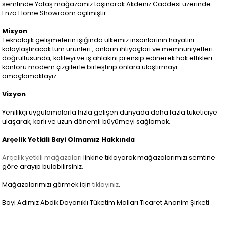
semtinde Yataş mağazamız taşınarak Akdeniz Caddesi üzerinde
Enza Home Showroom açılmıştır.
Misyon
Teknolojik gelişmelerin ışığında ülkemiz insanlarının hayatını
kolaylaştıracak tüm ürünleri , onların ihtiyaçları ve memnuniyetleri
doğrultusunda; kaliteyi ve iş ahlakını prensip edinerek hak ettikleri
konforu modern çizgilerle birleştirip onlara ulaştırmayı
amaçlamaktayız.
Vizyon
Yenilikçi uygulamalarla hızla gelişen dünyada daha fazla tüketiciye
ulaşarak, karlı ve uzun dönemli büyümeyi sağlamak.
Arçelik Yetkili Bayi Olmamız Hakkında
Arçelik yetkili mağazaları
linkine tıklayarak mağazalarımızı semtine
göre arayıp bulabilirsiniz.
Mağazalarımızı görmek için
tıklayınız
.
Bayi Adımız Abdik Dayanıklı Tüketim Malları Ticaret Anonim Şirketi