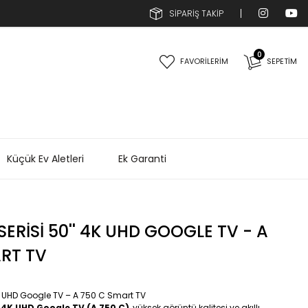
SİPARİŞ TAKİP
0
FAVORİLERİM
SEPETIM
Küçük Ev Aletleri
Ek Garanti
SERISI 50'' 4K UHD GOOGLE TV - A
RT TV
 4K UHD Google TV – A 750 C Smart TV
0" 4K UHD Google TV (A 750 C)
, yüksek görüntü kalitesi ve akıllı