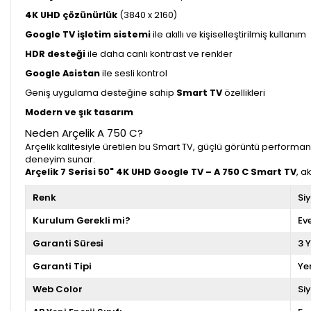
4K UHD çözünürlük
(3840 x 2160)
Google TV işletim sistemi
ile akıllı ve kişiselleştirilmiş kullanım
HDR desteği
ile daha canlı kontrast ve renkler
Google Asistan
ile sesli kontrol
Geniş uygulama desteğine sahip
Smart TV
özellikleri
Modern ve şık tasarım
Neden Arçelik A 750 C?
Arçelik kalitesiyle üretilen bu Smart TV, güçlü görüntü performans
deneyim sunar.
Arçelik 7 Serisi 50" 4K UHD Google TV – A 750 C Smart TV
, a
Renk
Si
Kurulum Gerekli mi?
Ev
Garanti Süresi
3 Y
Garanti Tipi
Ye
Web Color
Si