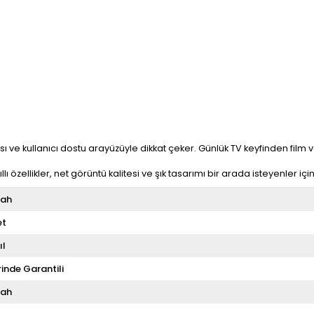
ı ve kullanıcı dostu arayüzüyle dikkat çeker. Günlük TV keyfinden film 
kıllı özellikler, net görüntü kalitesi ve şık tasarımı bir arada isteyenler içi
yah
et
ıl
rinde Garantili
yah