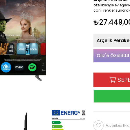
özellikleriyle ev eğlen
canlı renkler sunara
₺27.449,0
304
Favorilere Ekle