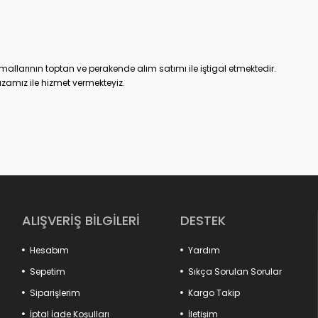
allarının toptan ve perakende alım satımı ile iştigal etmektedir.
zamız ile hizmet vermekteyiz.
ALIŞVERİŞ BİLGİLERİ
DESTEK
Hesabım
Yardım
Sepetim
Sıkça Sorulan Sorular
Siparişlerim
Kargo Takip
ın hayatını kolaylaştıracak tüm ürünleri , onların ihtiyaçları ve
ını prensip edinerek hak ettikleri konforu modern çizgilerle
İptal İade Koşulları
İletişim