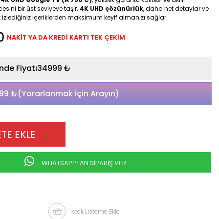
cesini bir üst seviyeye taşır.
4K UHD çözünürlük
, daha net detaylar ve
k izlediğiniz içeriklerden maksimum keyif almanızı sağlar.
0
NAKİT YA DA KREDİ KARTI TEK ÇEKİM
34999 ₺
99 ₺
(Yararlanmak İçin Arayın)
WHATSAPPTAN SİPARİŞ VER
İstek Listeme Ekle