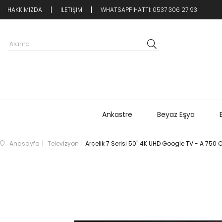
HAKKIMIZDA
İLETİŞİM
WHATSAPP HATTI: 0537 306 27 93
Ankastre
Beyaz Eşya
Anasayfa
Televizyon
Arçelik 7 Serisi 50'' 4K UHD Google TV - A 750