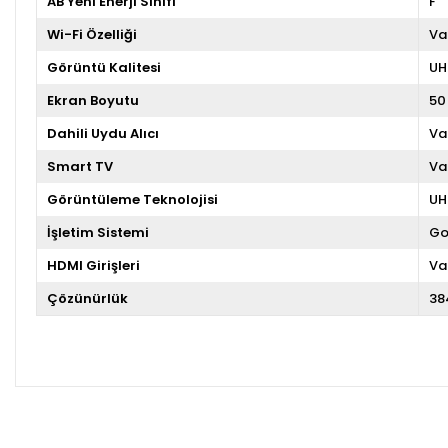
AB Yeni Enerji Sınıfı
F
Wi-Fi Özelliği
Va
Görüntü Kalitesi
UH
Ekran Boyutu
50 
Dahili Uydu Alıcı
Va
Smart TV
Va
Görüntüleme Teknolojisi
UH
İşletim Sistemi
Go
HDMI Girişleri
Va
Çözünürlük
38