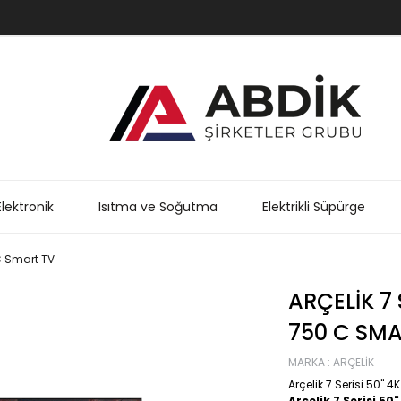
Elektronik
Isıtma ve Soğutma
Elektrikli Süpürge
 C Smart TV
ARÇELIK 7 
750 C SMA
MARKA
:
ARÇELIK
Arçelik 7 Serisi 50"
Arçelik 7 Serisi 5