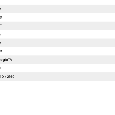
r
D
"
r
r
D
ogleTV
r
40 x 2160