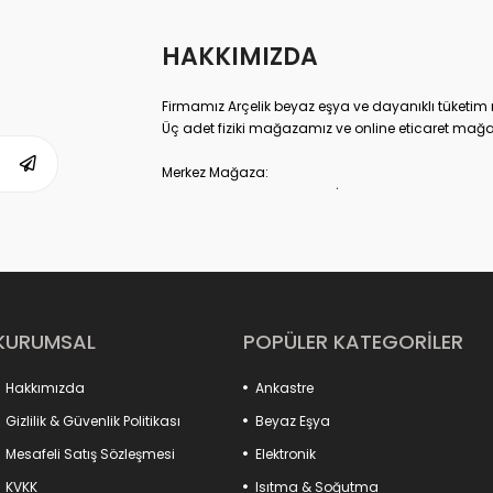
HAKKIMIZDA
Firmamız Arçelik beyaz eşya ve dayanıklı tüketim m
Üç adet fiziki mağazamız ve online eticaret mağa
Merkez Mağaza:
Akdeniz Cad. No: 10 Fatih-İstanbul
İletişim : 0537 306 81 68
-------------------------------
Karagümrük Mağaza:
Fevzipaşa Cad. No:221 Fatih-İstanbul
İletişim : 0537 306 27 91
-------------------------------
KURUMSAL
POPÜLER KATEGORİLER
Mall of İstanbul AVM Mağaza:
Mall of AVM Başakşehir-İstanbul
Hakkımızda
Ankastre
İletişim : 0535 361 97 03
Gizlilik & Güvenlik Politikası
Beyaz Eşya
Misyon
Mesafeli Satış Sözleşmesi
Elektronik
Teknolojik gelişmelerin ışığında ülkemiz insanların
memnuniyetleri doğrultusunda; kaliteyi ve iş ahlak
KVKK
Isıtma & Soğutma