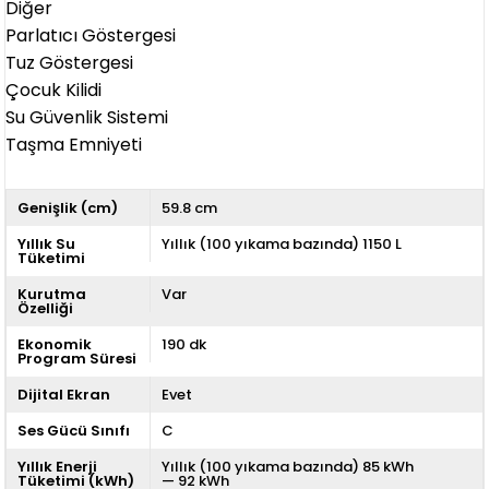
Diğer
Parlatıcı Göstergesi
Tuz Göstergesi
Çocuk Kilidi
Su Güvenlik Sistemi
Taşma Emniyeti
Genişlik (cm)
59.8 cm
Yıllık Su
Yıllık (100 yıkama bazında) 1150 L
Tüketimi
Kurutma
Var
Özelliği
Ekonomik
190 dk
Program Süresi
Dijital Ekran
Evet
Ses Gücü Sınıfı
C
Yıllık Enerji
Yıllık (100 yıkama bazında) 85 kWh
Tüketimi (kWh)
— 92 kWh