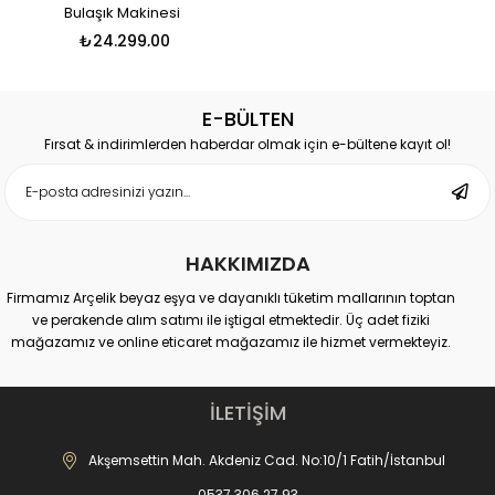
Bulaşık Makinesi
₺24.299,00
E-BÜLTEN
Fırsat & indirimlerden haberdar olmak için e-bültene kayıt ol!
HAKKIMIZDA
Firmamız Arçelik beyaz eşya ve dayanıklı tüketim mallarının toptan
ve perakende alım satımı ile iştigal etmektedir. Üç adet fiziki
mağazamız ve online eticaret mağazamız ile hizmet vermekteyiz.
Merkez Mağaza:
Akdeniz Cad. No: 10 Fatih-İstanbul
İLETİŞİM
İletişim : 0537 306 81 68
-------------------------------
Akşemsettin Mah. Akdeniz Cad. No:10/1 Fatih/İstanbul
Karagümrük Mağaza:
0537 306 27 93