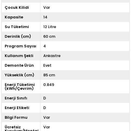
Çocuk Kilidi
Var
Kapasite
14
Su Tüketimi
12 Litre
Derinlik (cm)
60 cm
Program Sayısı
4
Kullanım Şekli
Ankastre
Demonte Ürün
Evet
Yükseklik (cm)
85 cm
Enerji Tüketimi
0.849
(kWh/Çevrim)
Enerji Sınıfı
D
Enerji Etiketi
D
Bilgi Formu
Var
Ücretsiz
Var
Kurulum/Montaj