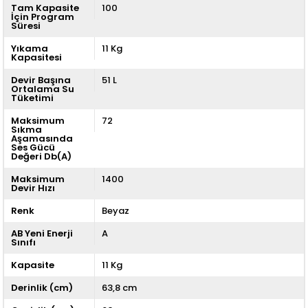
Tam Kapasite
100
İçin Program
Süresi
Yıkama
11 Kg
Kapasitesi
Devir Başına
51 L
Ortalama Su
Tüketimi
Maksimum
72
Sıkma
Aşamasında
Ses Gücü
Değeri Db(A)
Maksimum
1400
Devir Hızı
Renk
Beyaz
AB Yeni Enerji
A
Sınıfı
Kapasite
11 Kg
Derinlik (cm)
63,8 cm