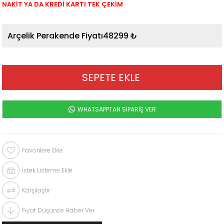
NAKİT YA DA KREDİ KARTI TEK ÇEKİM
48299 ₺
WHATSAPPTAN SİPARİŞ VER
Favorilere Ekle
İstek Listeme Ekle
Karşılaştır
Fiyat Düşünce Haber Ver