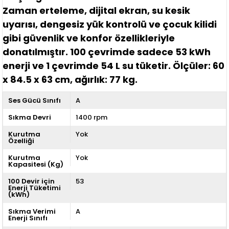
Zaman erteleme
,
dijital ekran
,
su kesik
uyarısı
,
dengesiz yük kontrolü
ve
çocuk kilidi
gibi güvenlik ve konfor özellikleriyle
donatılmıştır. 100 çevrimde sadece 53 kWh
enerji ve 1 çevrimde 54 L su tüketir. Ölçüler: 60
x 84.5 x 63 cm, ağırlık: 77 kg.
Ses Gücü Sınıfı
A
Sıkma Devri
1400 rpm
Kurutma
Yok
Özelliği
Kurutma
Yok
Kapasitesi (Kg)
100 Devir için
53
Enerji Tüketimi
(kWh)
Sıkma Verimi
A
Enerji Sınıfı