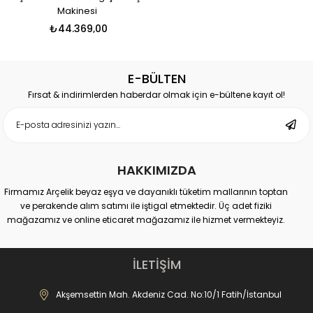
Makinesi
₺44.369,00
E-BÜLTEN
Fırsat & indirimlerden haberdar olmak için e-bültene kayıt ol!
HAKKIMIZDA
Firmamız Arçelik beyaz eşya ve dayanıklı tüketim mallarının toptan
ve perakende alım satımı ile iştigal etmektedir. Üç adet fiziki
mağazamız ve online eticaret mağazamız ile hizmet vermekteyiz.
Merkez Mağaza:
Akdeniz Cad. No: 10 Fatih-İstanbul
İLETİŞİM
İletişim : 0537 306 81 68
-------------------------------
Akşemsettin Mah. Akdeniz Cad. No:10/1 Fatih/İstanbul
Karagümrük Mağaza: