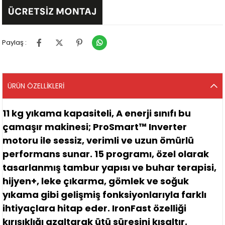
Paylaş :
ÜRÜN ÖZELLIKLERI
11 kg yıkama kapasiteli,
A enerji sınıfı
bu
çamaşır makinesi;
ProSmart™ Inverter
motoru
ile sessiz, verimli ve uzun ömürlü
performans sunar.
15 programı
, özel olarak
tasarlanmış tambur yapısı ve
buhar terapisi
,
hijyen+
,
leke çıkarma
,
gömlek
ve
soğuk
yıkama
gibi gelişmiş fonksiyonlarıyla farklı
ihtiyaçlara hitap eder.
IronFast
özelliği
kırışıklığı azaltarak ütü süresini kısaltır.