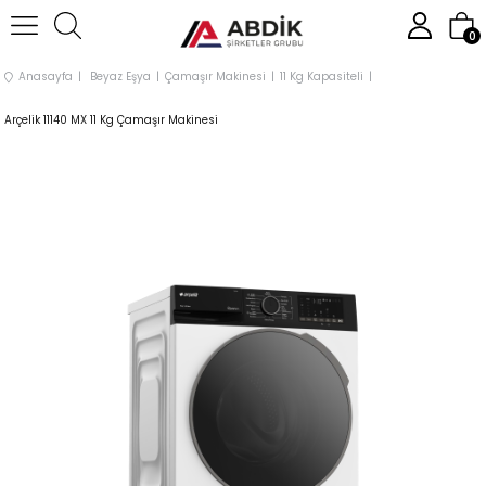
0
Anasayfa
Beyaz Eşya
Çamaşır Makinesi
11 Kg Kapasiteli
Arçelik 11140 MX 11 Kg Çamaşır Makinesi