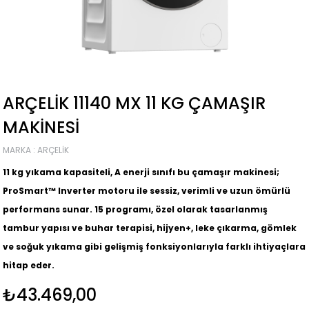
ARÇELIK 11140 MX 11 KG ÇAMAŞIR
MAKINESI
MARKA
:
ARÇELIK
11 kg yıkama kapasiteli,
A enerji sınıfı
bu çamaşır makinesi;
ProSmart™ Inverter motoru
ile sessiz, verimli ve uzun ömürlü
performans sunar.
15 programı
, özel olarak tasarlanmış
tambur yapısı ve
buhar terapisi
,
hijyen+
,
leke çıkarma
,
gömlek
ve
soğuk yıkama
gibi gelişmiş fonksiyonlarıyla farklı ihtiyaçlara
hitap eder.
₺43.469,00