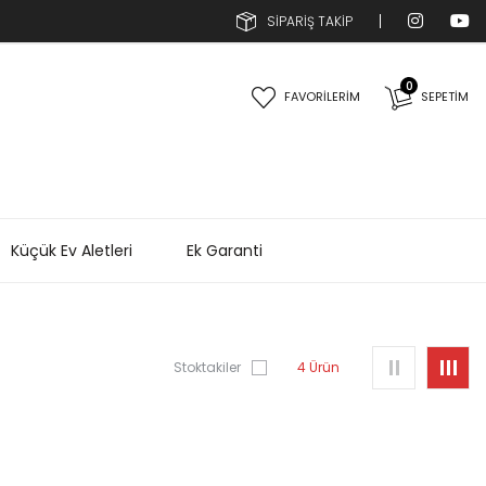
SİPARİŞ TAKİP
0
FAVORİLERİM
SEPETIM
Küçük Ev Aletleri
Ek Garanti
Stoktakiler
4 Ürün