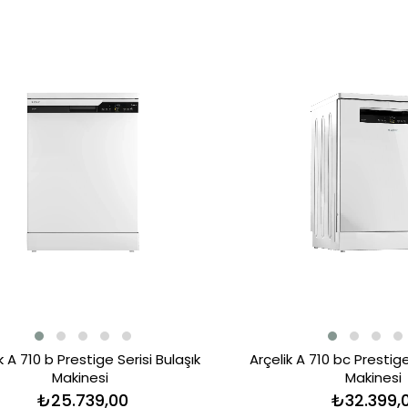
k A 710 b Prestige Serisi Bulaşık
Arçelik A 710 bc Prestige
Makinesi
Makinesi
₺25.739,00
₺32.399,