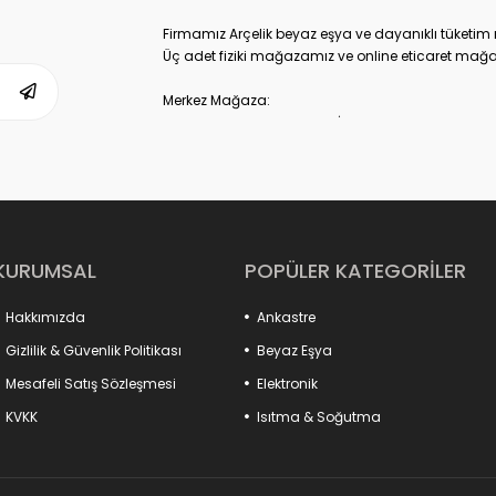
Firmamız Arçelik beyaz eşya ve dayanıklı tüketim m
Üç adet fiziki mağazamız ve online eticaret mağa
Merkez Mağaza:
Akdeniz Cad. No: 10 Fatih-İstanbul
İletişim : 0537 306 81 68
-------------------------------
Karagümrük Mağaza:
Fevzipaşa Cad. No:221 Fatih-İstanbul
İletişim : 0537 306 27 91
-------------------------------
KURUMSAL
POPÜLER KATEGORİLER
Mall of İstanbul AVM Mağaza:
Mall of AVM Başakşehir-İstanbul
Hakkımızda
Ankastre
İletişim : 0535 361 97 03
Gizlilik & Güvenlik Politikası
Beyaz Eşya
Misyon
Mesafeli Satış Sözleşmesi
Elektronik
Teknolojik gelişmelerin ışığında ülkemiz insanların
memnuniyetleri doğrultusunda; kaliteyi ve iş ahlak
KVKK
Isıtma & Soğutma
birleştirip onlara ulaştırmayı amaçlamaktayız.