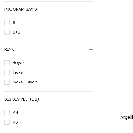
PROGRAM SAYISI
6
6+5
RENK
Beyaz
İnoks
İnoks - Siyah
SES SEVIYESI (DB)
44
Arçeli
46