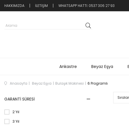
HAKKIMIZDA
İLETİŞİM
WHATSAPP HATTI: 0537 306 27 93
Ankastre
Beyaz Eşya
Anasayfa
Beyaz Eşya
Bulaşık Makinesi
6 Programlı
GARANTI SÜRESI
2 Yıl
3 Yıl