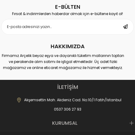
E-BÜLTEN
Fırsat & indirimlerden haberdar olmak için e-bültene kayıt ol!
HAKKIMIZDA
Firmamız Arçelik beyaz eşya ve dayanıklı tüketim mallarının toptan
ve perakende alım satımı ile iştigal etmektedir. Üç adet fiziki
mağazamız ve online eticaret mağazamız ile hizmet vermekteyiz.
Merkez Mağaza:
Akdeniz Cad. No: 10 Fatih-İstanbul
İLETİŞİM
İletişim : 0537 306 81 68
-------------------------------
Akşemsettin Mah. Akdeniz Cad. No:10/1 Fatih/İstanbul
Karagümrük Mağaza:
0537 306 27 93
Fevzipaşa Cad. No:221 Fatih-İstanbul
İletişim : 0537 306 27 91
-------------------------------
KURUMSAL
Mall of İstanbul AVM Mağaza:
Mall of AVM Başakşehir-İstanbul