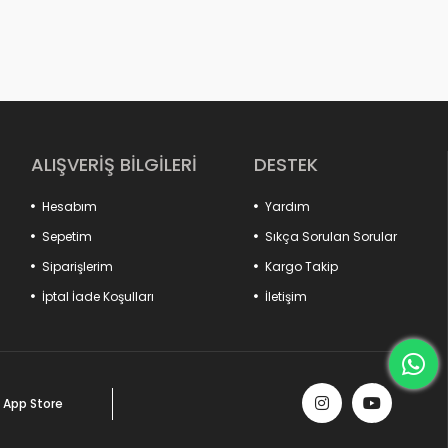
ALIŞVERİŞ BİLGİLERİ
DESTEK
Hesabım
Yardım
Sepetim
Sıkça Sorulan Sorular
Siparişlerim
Kargo Takip
ın hayatını kolaylaştıracak tüm ürünleri , onların ihtiyaçları ve
ını prensip edinerek hak ettikleri konforu modern çizgilerle
İptal İade Koşulları
İletişim
App Store