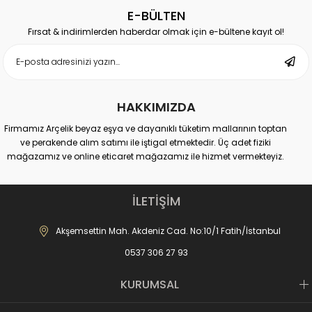
E-BÜLTEN
Fırsat & indirimlerden haberdar olmak için e-bültene kayıt ol!
HAKKIMIZDA
Firmamız Arçelik beyaz eşya ve dayanıklı tüketim mallarının toptan
ve perakende alım satımı ile iştigal etmektedir. Üç adet fiziki
mağazamız ve online eticaret mağazamız ile hizmet vermekteyiz.
Merkez Mağaza:
Akdeniz Cad. No: 10 Fatih-İstanbul
İLETİŞİM
İletişim : 0537 306 81 68
-------------------------------
Akşemsettin Mah. Akdeniz Cad. No:10/1 Fatih/İstanbul
Karagümrük Mağaza:
0537 306 27 93
Fevzipaşa Cad. No:221 Fatih-İstanbul
İletişim : 0537 306 27 91
-------------------------------
KURUMSAL
Mall of İstanbul AVM Mağaza:
Mall of AVM Başakşehir-İstanbul