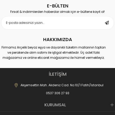
E-BÜLTEN
Fırsat & indirimlerden haberdar olmak için e-bültene kayıt ol!
HAKKIMIZDA
Firmamız Arçelik beyaz eşya ve dayanıklı tüketim mallarının toptan
ve perakende alım satımı ile iştigal etmektedir. Üç adet fiziki
mağazamız ve online eticaret mağazamız ile hizmet vermekteyiz.
Merkez Mağaza:
Akdeniz Cad. No: 10 Fatih-İstanbul
İLETİŞİM
İletişim : 0537 306 81 68
-------------------------------
Akşemsettin Mah. Akdeniz Cad. No:10/1 Fatih/İstanbul
Karagümrük Mağaza:
0537 306 27 93
Fevzipaşa Cad. No:221 Fatih-İstanbul
İletişim : 0537 306 27 91
-------------------------------
KURUMSAL
Mall of İstanbul AVM Mağaza:
Mall of AVM Başakşehir-İstanbul